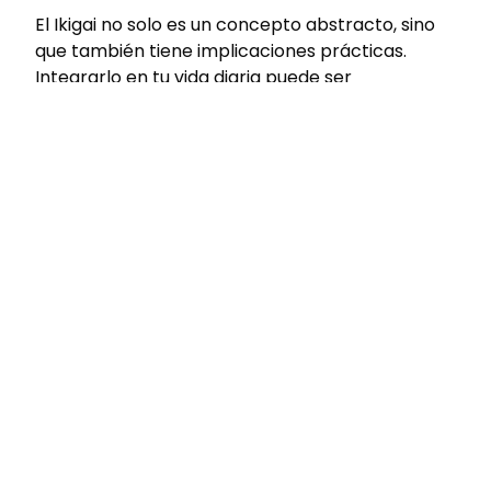
El Ikigai no solo es un concepto abstracto, sino
que también tiene implicaciones prácticas.
Integrarlo en tu vida diaria puede ser
transformador, ya que te ayuda a enfocarte en
lo que realmente importa. Aquí algunas formas
en que puedes aplicar el Ikigai:
Establece metas claras y alineadas
:
Asegúrate de que tus objetivos estén en
armonía con lo que amas, lo que el mundo
necesita, lo que sabes hacer y lo que te
genera ingresos.
Haz pequeños ajustes
: Si en tu vida no hay un
equilibrio entre estos cuatro elementos, haz
ajustes poco a poco. Quizás necesites
aprender nuevas habilidades o explorar
nuevas formas de contribuir a la sociedad.