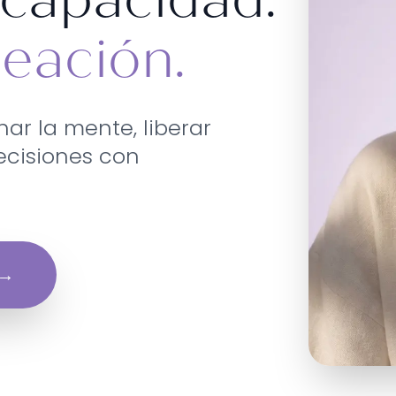
neación.
ar la mente, liberar
ecisiones con
→