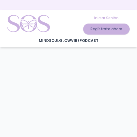
Iniciar Sesión
Regístrate ahora
MIND
SOUL
GLOW
VIBE
PODCAST