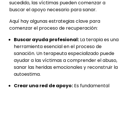
sucedido, las víctimas pueden comenzar a
buscar el apoyo necesario para sanar.
Aquí hay algunas estrategias clave para
comenzar el proceso de recuperación:
Buscar ayuda profesional:
La terapia es una
herramienta esencial en el proceso de
sanación. Un terapeuta especializado puede
ayudar a las víctimas a comprender el abuso,
sanar las heridas emocionales y reconstruir la
autoestima.
Crear una red de apoyo:
Es fundamental
rodearse de personas que brindan amor y
apoyo incondicional. La amistad y el apoyo de
la familia pueden ser vitales para salir del ciclo
de abuso.
Aprender a establecer límites saludables: