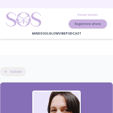
Iniciar Sesión
Regístrate ahora
MIND
SOUL
GLOW
VIBE
PODCAST
Volver